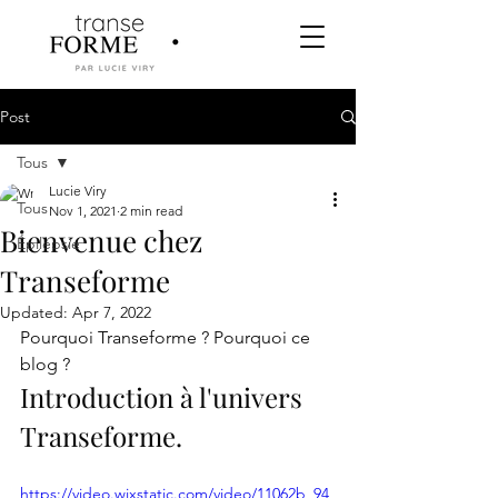
Post
Tous
Lucie Viry
Tous
Nov 1, 2021
2 min read
Bienvenue chez
Épilepsie
Transeforme
Updated:
Apr 7, 2022
Pourquoi Transeforme ? Pourquoi ce 
blog ? 
Introduction à l'univers 
Transeforme.
https://video.wixstatic.com/video/11062b_94