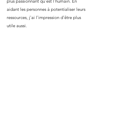
plus passionnant qu'est l'humain. En
aidant les personnes à potentialiser leurs
ressources, j'ai l'impression d'être plus
utile aussi.
Mon parcours
Praticien en Hypnothérapie
(520h), École